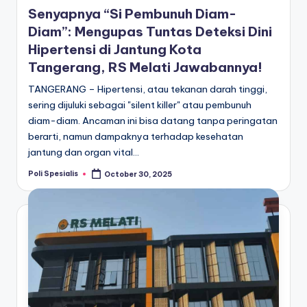
Senyapnya “Si Pembunuh Diam-
Diam”: Mengupas Tuntas Deteksi Dini
Hipertensi di Jantung Kota
Tangerang, RS Melati Jawabannya!
TANGERANG – Hipertensi, atau tekanan darah tinggi,
sering dijuluki sebagai "silent killer" atau pembunuh
diam-diam. Ancaman ini bisa datang tanpa peringatan
berarti, namun dampaknya terhadap kesehatan
jantung dan organ vital…
Poli Spesialis
October 30, 2025
Posted
by