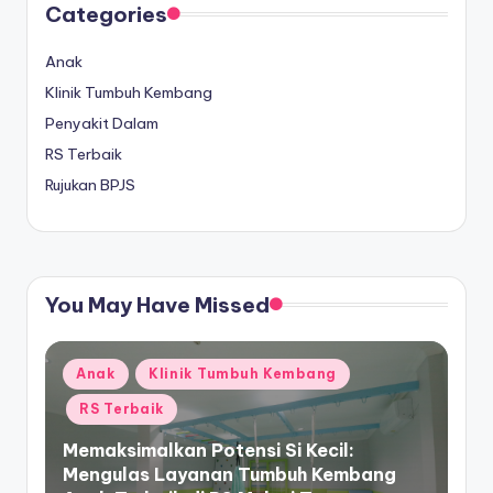
Categories
Anak
Klinik Tumbuh Kembang
Penyakit Dalam
RS Terbaik
Rujukan BPJS
You May Have Missed
Posted
Anak
Klinik Tumbuh Kembang
in
RS Terbaik
Memaksimalkan Potensi Si Kecil:
Mengulas Layanan Tumbuh Kembang