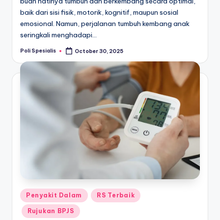
buah hatinya tumbuh dan berkembang secara optimal,
baik dari sisi fisik, motorik, kognitif, maupun sosial
emosional. Namun, perjalanan tumbuh kembang anak
seringkali menghadapi…
Poli Spesialis
October 30, 2025
Posted
by
Posted
Penyakit Dalam
RS Terbaik
in
Rujukan BPJS