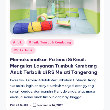
u
m
a
h
S
a
Posted
Anak
Klinik Tumbuh Kembang
in
ki
RS Terbaik
t
Memaksimalkan Potensi Si Kecil:
T
Mengulas Layanan Tumbuh Kembang
Anak Terbaik di RS Melati Tangerang
e
Investasi Terbaik Adalah Pertumbuhan Optimal Orang
r
tua selalu ingin anaknya tumbuh menjadi orang yang
d
sehat, cerdas, dan mandiri. Periode emas, atau masa
emas, di mana anak tumbuh dari bayi hingga…
e
Poli Spesialis
k
November 14, 2025
Posted
by