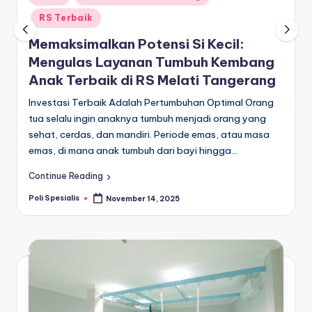
in
e
RS Terbaik
si
Memaksimalkan Potensi Si Kecil:
a
Mengulas Layanan Tumbuh Kembang
Anak Terbaik di RS Melati Tangerang
li
Investasi Terbaik Adalah Pertumbuhan Optimal Orang
s
tua selalu ingin anaknya tumbuh menjadi orang yang
In
sehat, cerdas, dan mandiri. Periode emas, atau masa
emas, di mana anak tumbuh dari bayi hingga…
f
o
Continue Reading
r
Poli Spesialis
November 14, 2025
Posted
by
m
a
si
R