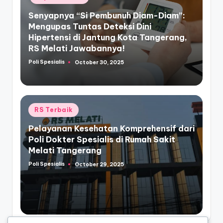
Senyapnya “Si Pembunuh Diam-Diam”:
Mengupas Tuntas Deteksi Dini
Hipertensi di Jantung Kota Tangerang,
RS Melati Jawabannya!
Poli Spesialis
October 30, 2025
Posted
by
Posted
RS Terbaik
in
Pelayanan Kesehatan Komprehensif dari
Poli Dokter Spesialis di Rumah Sakit
Melati Tangerang
Poli Spesialis
October 29, 2025
Posted
by