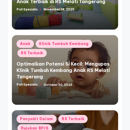
Anak Terbaik di RS Melati Tangerang
Poli Spesialis
November 14, 2025
Posted
by
Posted
Anak
Klinik Tumbuh Kembang
in
RS Terbaik
Optimalkan Potensi Si Kecil: Mengupas
Klinik Tumbuh Kembang Anak RS Melati
Tangerang
Poli Spesialis
October 30, 2025
Posted
by
Posted
Penyakit Dalam
RS Terbaik
in
Rujukan BPJS