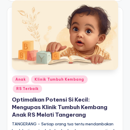
a
t
d
a
n
T
e
r
Posted
Anak
Klinik Tumbuh Kembang
b
in
RS Terbaik
ai
Optimalkan Potensi Si Kecil:
k
Mengupas Klinik Tumbuh Kembang
Anak RS Melati Tangerang
TANGERANG – Setiap orang tua tentu mendambakan